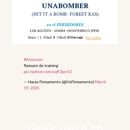
UNABOMBER
(HIT IT A BOMB
- FOREST KAS)
en el
PERDEDORES
2 DE AGOSTO - 1300M - MONTERRICO (PER)
Sexo:
♂
|
Edad:
3
| Stud:
El Herraje
Ver video
#Atencion
Remate de training
pic.twitter.com/xqfCljorV2
— Haras Firmamento (@HsFirmamento)
March
19, 2025
Donde nacen los