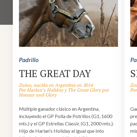
Padrillo
Pa
THE GREAT DAY
S
Zaino, nacido en Argentina en 2014
Zai
Por Harlan’s Holiday y The Great Glory por
Por
Honour and Glory
Múltiple ganador clásico en Argentina,
Gan
incluyendo el GP Polla de Potrillos (G1, 1600
pre
mts.) y el GP Estrellas Classic (G1, 2000 mts.).
pad
Hijo de Harlan's Holiday al igual que Into
mis