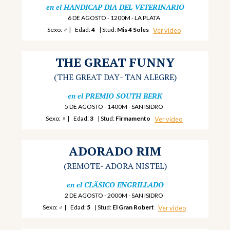
en el
HANDICAP DIA DEL VETERINARIO
6 DE AGOSTO - 1200M - LA PLATA
Sexo:
♂
|
Edad:
4
| Stud:
Mis 4 Soles
Ver video
THE GREAT FUNNY
(THE GREAT DAY
- TAN ALEGRE)
en el
PREMIO SOUTH BERK
5 DE AGOSTO - 1400M - SAN ISIDRO
Sexo:
♀
|
Edad:
3
| Stud:
Firmamento
Ver video
ADORADO RIM
(REMOTE
- ADORA NISTEL)
en el
CLÄSICO ENGRILLADO
2 DE AGOSTO - 2000M - SAN ISIDRO
Sexo:
♂
|
Edad:
5
| Stud:
El Gran Robert
Ver video